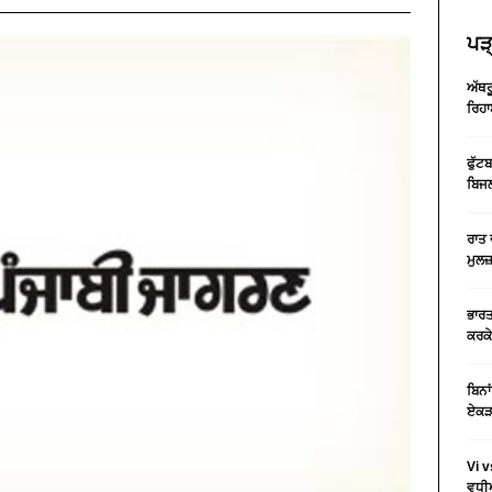
ਪੜ੍
ਅੱਥਰ
ਰਿਹਾ
ਫੁੱਟ
ਬਿਜਲ
ਰਾਤ 
ਮੁਲਜ
ਭਾਰਤ
ਕਰਕੇ
ਬਿਨਾ
ਏਕੜ 
Vi v
ਵਧੀਆ