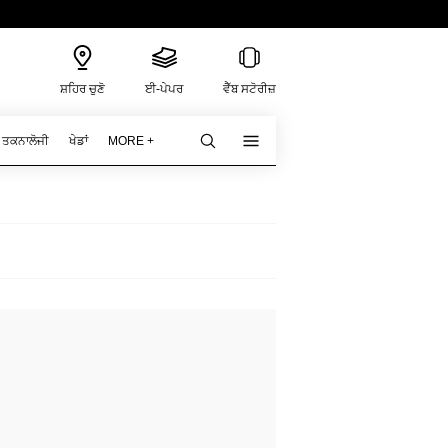
ਸ਼ਹਿਰ ਚੁਣੋ
ਈ-ਪੇਪਰ
ਵੈੱਬ ਸਟੋਰੀਜ਼
ਤਕਨਾਲੋਜੀ
ਖੇਡਾਂ
MORE +