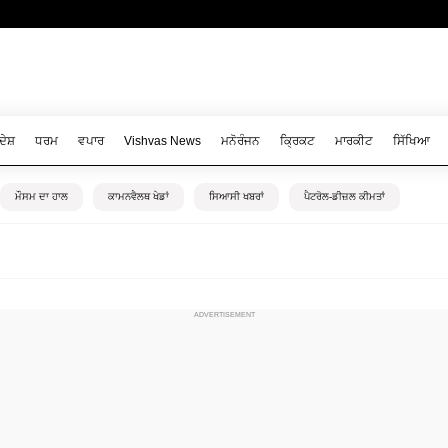
ਦੇਸ਼
ਧਰਮ
ਵਪਾਰ
Vishvas News
ਮਨੋਰੰਜਨ
ਕ੍ਰਿਕਟ
ਮਾਰਕੀਟ
ਸਿੱਖਿਆ
ਮੌਸਮ ਦਾ ਹਾਲ
ਕਾਮਨਵੈਲਥ ਖੇਡਾਂ
ਸਿਆਸੀ ਖਬਰਾਂ
ਪੈਟਰੋਲ-ਡੀਜ਼ਲ ਕੀਮਤਾਂ